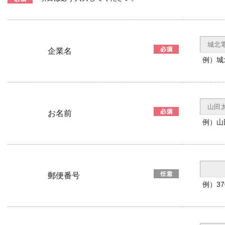
企業名
例）城
お名前
例）山
郵便番号
例）3